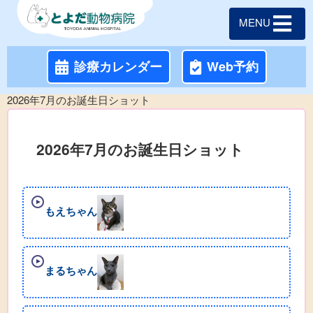
MENU
診療カレンダー
Web予約
2026年7月のお誕生日ショット
2026年7月のお誕生日ショット
もえちゃん
まるちゃん