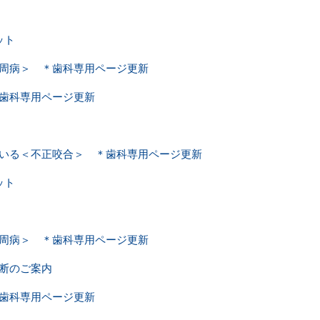
ット
周病＞ ＊歯科専用ページ更新
歯科専用ページ更新
いる＜不正咬合＞ ＊歯科専用ページ更新
ット
周病＞ ＊歯科専用ページ更新
断のご案内
歯科専用ページ更新