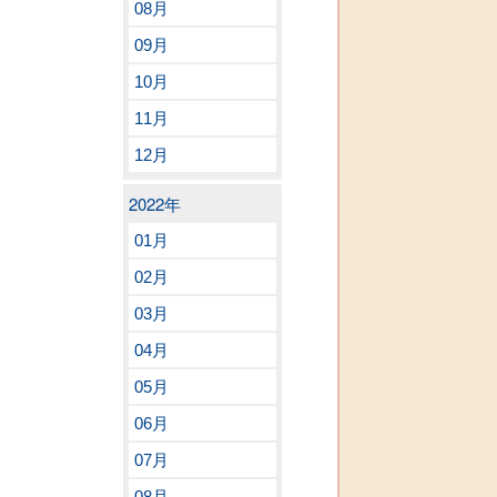
08月
09月
10月
11月
12月
2022年
01月
02月
03月
04月
05月
06月
07月
08月