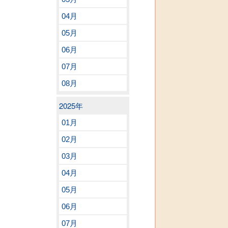
04月
05月
06月
07月
08月
2025年
01月
02月
03月
04月
05月
06月
07月