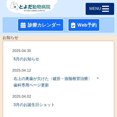
MENU
診療カレンダー
Web予約
お知らせ
2025.04.30
5月のお知らせ
2025.04.12
右上の奥歯が欠けた〈破折・抜髄根管治療〉 ＊
歯科専用ページ更新
2025.04.02
3月のお誕生日ショット