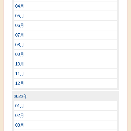
04月
05月
06月
07月
08月
09月
10月
11月
12月
2022年
01月
02月
03月