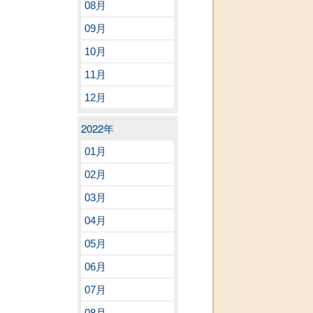
08月
09月
10月
11月
12月
2022年
01月
02月
03月
04月
05月
06月
07月
08月