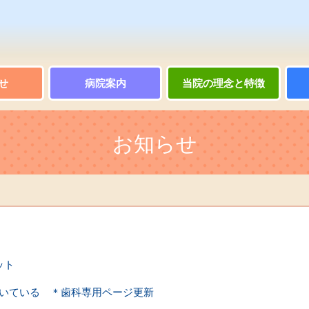
せ
病院案内
当院の理念と特徴
お知らせ
ット
いている ＊歯科専用ページ更新