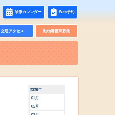
診療カレンダー
Web予約
交通アクセス
動物看護師募集
2026年
01月
02月
03月