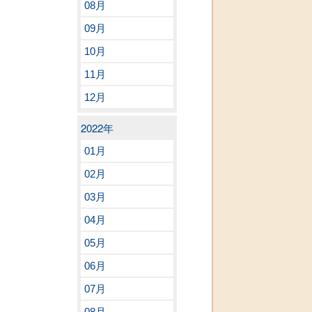
08月
09月
10月
11月
12月
2022年
01月
02月
03月
04月
05月
06月
07月
08月