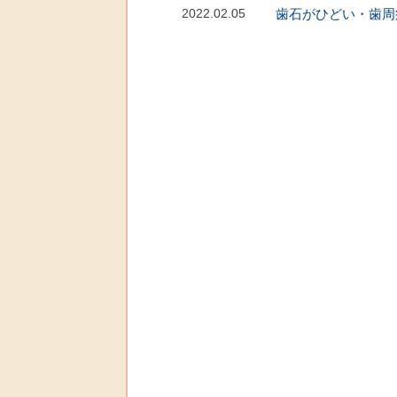
歯石がひどい・歯周
2022.02.05