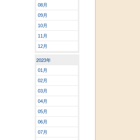
08月
09月
10月
11月
12月
2023年
01月
02月
03月
04月
05月
06月
07月