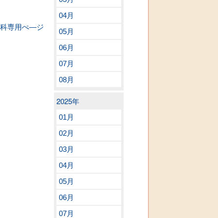
04月
科専用ぺ―ジ
05月
06月
07月
08月
2025年
01月
02月
03月
04月
05月
06月
07月