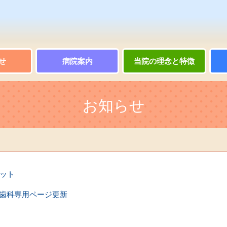
せ
病院案内
当院の理念と特徴
お知らせ
ョット
歯科専用ページ更新