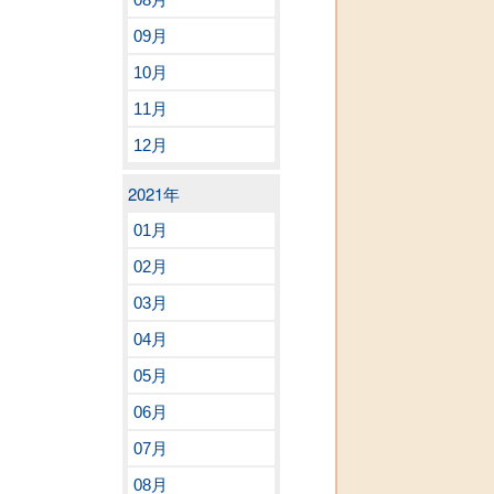
09月
10月
11月
12月
2021年
01月
02月
03月
04月
05月
06月
07月
08月